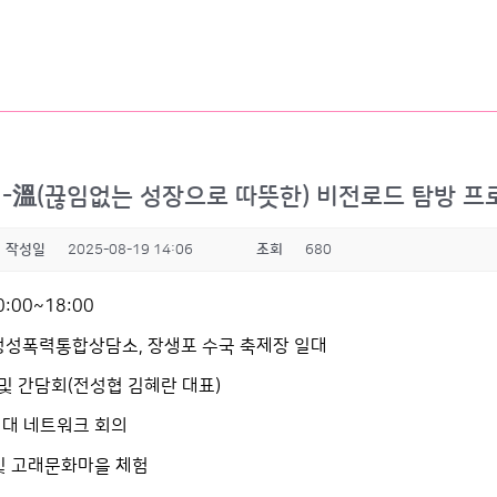
ON-溫(끊임없는 성장으로 따뜻한) 비전로드 탐방 
작성일
2025-08-19 14:06
조회
680
10:00~18:00
가정성폭력통합상담소, 장생포 수국 축제장 일대
강 및 간담회(전성협 김혜란 대표)
연대 네트워크 회의
 및 고래문화마을 체험