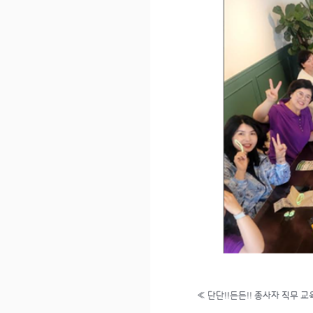
«
단단!!든든!! 종사자 직무 교