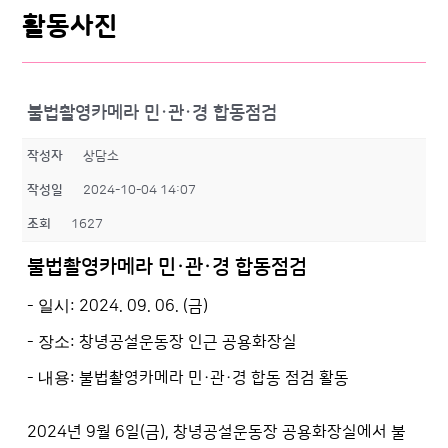
활동사진
불법촬영카메라 민·관·경 합동점검
작성자
상담소
작성일
2024-10-04 14:07
조회
1627
불법촬영카메라
민
·
관
·
경
합동점검
-
일시
: 2024. 09. 06. (금
)
-
장소
: 창녕공설운동장 인근 공용화장실
-
내용
:
불법촬영카메라
민
·
관
·
경
합동 점검 활동
2024년 9월 6일(금), 창녕공설운동장 공용화장실에서 불