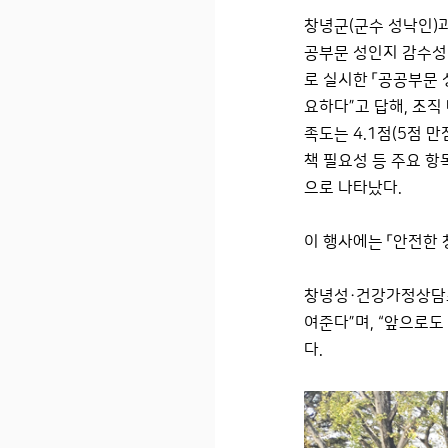
창녕군(군수 성낙인)과
공부문 성인지 감수성
로 실시한 「공공부문 
요하다”고 답해, 조직
족도는 4.1점(5점 
책 필요성 등 주요 
으로 나타났다.
이 행사에는 「안전한 
창녕성·건강가정상담소
여준다”며, “앞으로
다.