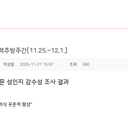
추방주간[11.25.~12.1.]
작성일
2025-11-21 15:57
조회
560
문 성인지 감수성 조사 결과
의식 꾸준히 향상”