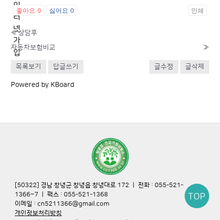
인
좋아요
0
싫어요
0
인쇄
터
넷
«
상담후
가
자동차보험비교
»
입
목록보기
답글쓰기
글수정
글삭제
Powered by KBoard
[50322] 경남 창녕군 창녕읍 창녕대로 172 ㅣ 전화 : 055-521-
1366~7 ㅣ 팩스 : 055-521-1368
TOP
이메일 : cn5211366@gmail.com
개인정보처리방침