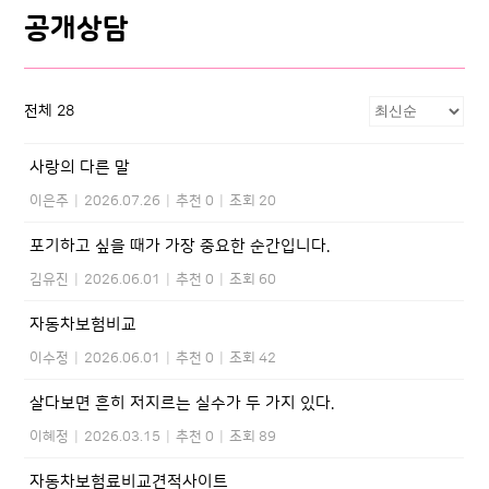
공개상담
전체 28
사랑의 다른 말
이은주
|
2026.07.26
|
추천 0
|
조회 20
포기하고 싶을 때가 가장 중요한 순간입니다.
김유진
|
2026.06.01
|
추천 0
|
조회 60
자동차보험비교
이수정
|
2026.06.01
|
추천 0
|
조회 42
살다보면 흔히 저지르는 실수가 두 가지 있다.
이혜정
|
2026.03.15
|
추천 0
|
조회 89
자동차보험료비교견적사이트