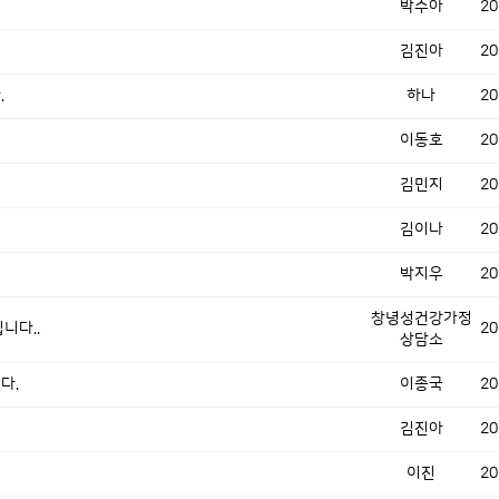
박수아
20
김진아
20
.
하나
20
이동호
20
김민지
20
김이나
20
박지우
20
창녕성건강가정
니다..
20
상담소
다.
이종국
20
김진아
20
이진
20