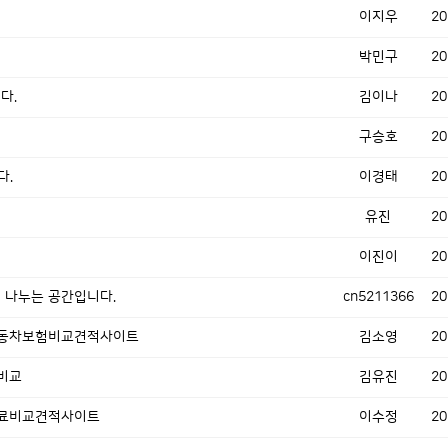
이지우
20
박민구
20
다.
김이나
20
구승호
20
다.
이경태
20
유진
20
이진이
20
 나누는 공간입니다.
cn5211366
20
동차보험비교견적사이트
김소영
20
비교
김유진
20
료비교견적사이트
이수정
20