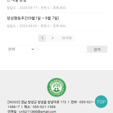
스 채널 운영
상담소
|
2025.09.17
|
추천 0
|
조회 803
양성평등주간(9월1일 ~ 9월 7일)
상담소
|
2025.09.05
|
추천 0
|
조회 694
1
»
마지막
검색
TOP
[50322] 경남 창녕군 창녕읍 창녕대로 172 ㅣ 전화 : 055-521-
1366~7 ㅣ 팩스 : 055-521-1368
이메일 : cn5211366@gmail.com