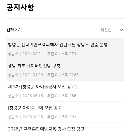
공지사항
전체 87
창녕군 젠더기반폭력피해자 긴급지원 상담소 연중 운영
상담소
|
2024.02.21
|
추천 0
|
조회 2744
경남 최초 사이버안전망 구축!
상담소
|
2021.01.29
|
추천 0
|
조회 3286
제 3차 [창녕군 아이돌봄사 모집 공고]
상담소
|
2026.05.15
|
추천 0
|
조회 256
[창녕군 아이돌보미 모집 공고]
상담소
|
2026.03.25
|
추천 0
|
조회 391
2026년 폭력통합예방교육 강사 모집 공고