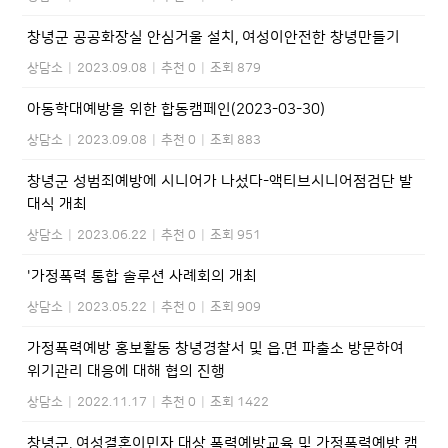
창녕군 공공화장실 안심거울 설치, 여성이안전한 창녕만들기
상담소
|
2023.09.08
|
추천 0
|
조회 879
아동학대예방을 위한 합동캠페인(2023-03-30)
상담소
|
2023.09.08
|
추천 0
|
조회 883
창녕군 성범죄예방에 시니어가 나섰다-액티브시니어점검단 발
대식 개최
상담소
|
2023.06.22
|
추천 0
|
조회 951
'가정폭력 통합 솔루션 사례회의 개최
상담소
|
2023.05.22
|
추천 0
|
조회 909
가정폭력예방 홍보활동 창녕경찰서 및 읍.면 파출소 방문하여
위기관리 대응에 대해 협의 진행
상담소
|
2022.11.17
|
추천 0
|
조회 1422
창녕군, 여성결혼이민자 대상 폭력예방교육 및 가정폭력예방 캠