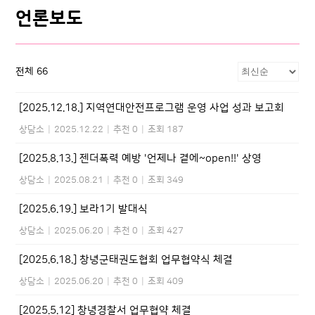
언론보도
전체 66
[2025.12.18.] 지역연대안전프로그램 운영 사업 성과 보고회
상담소
|
2025.12.22
|
추천 0
|
조회 187
[2025.8.13.] 젠더폭력 예방 '언제나 곁에~open!!' 상영
상담소
|
2025.08.21
|
추천 0
|
조회 349
[2025.6.19.] 보라1기 발대식
상담소
|
2025.06.20
|
추천 0
|
조회 427
[2025.6.18.] 창녕군태권도협회 업무협약식 체결
상담소
|
2025.06.20
|
추천 0
|
조회 409
[2025.5.12] 창녕경찰서 업무협약 체결