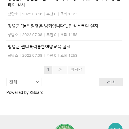
페인 실시
상담소
|
2022.08.16
|
추천 0
|
조회 1123
창녕군 "불법촬영은 범죄입니다".. 안심스크린 설치
상담소
|
2022.07.08
|
추천 0
|
조회 1158
창녕군 젠더폭력통합예방교육 실시
상담소
|
2022.07.08
|
추천 0
|
조회 1253
1
»
마지막
검색
Powered by KBoard