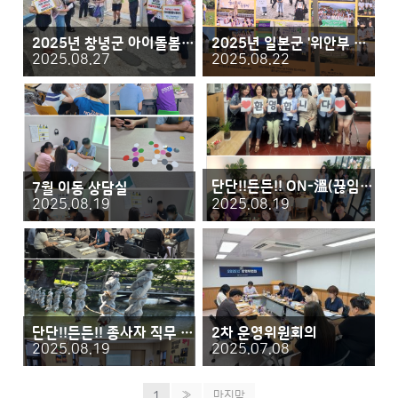
2025년 창녕군 아이돌봄센터 아동학대 예방 캠페인
2025년 일본군 '위안부 피해자 기림의 날'
2025.08.27
2025.08.22
단단!!든든!! ON-溫(끊임없는 성장으로 따뜻한) 비전로드 탐방 프로그램
7월 이동 상담실
2025.08.19
2025.08.19
단단!!든든!! 종사자 직무 교육
2차 운영위원회의
2025.08.19
2025.07.08
1
»
마지막