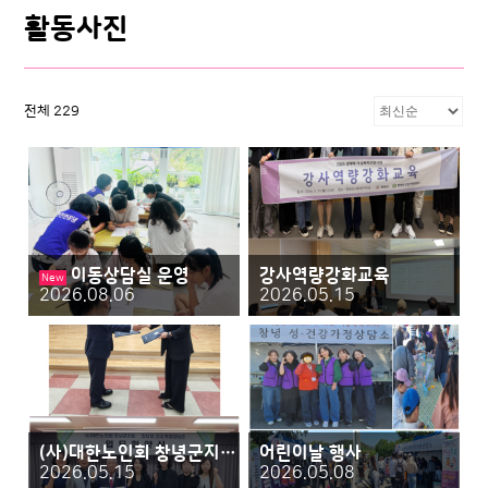
활동사진
전체 229
이동상담실 운영
강사역량강화교육
New
2026.08.06
2026.05.15
(사)대한노인회 창녕군지회&상담소 업무협약식
어린이날 행사
2026.05.15
2026.05.08