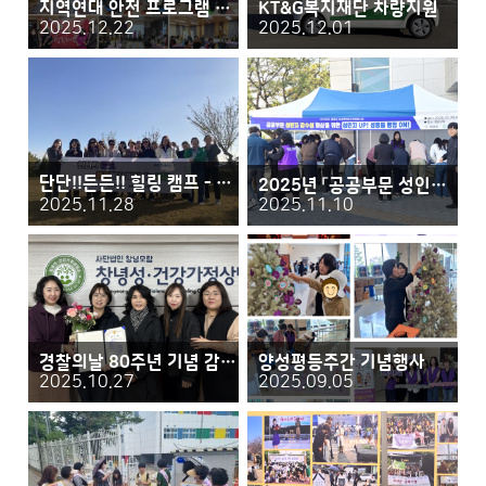
지역연대 안전 프로그램 운영사업 성과보고회
KT&G복지재단 차량지원
2025.12.22
2025.12.01
단단!!든든!! 힐링 캠프 - 한마음 여섯 빛깔 함께 해 休
2025년 「공공부문 성인지 감수성」 설문조사
2025.11.28
2025.11.10
경찰의날 80주년 기념 감사장 수여
양성평등주간 기념행사
2025.10.27
2025.09.05