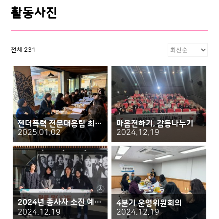
활동사진
전체 231
젠더폭력 전문대응팀 최종간담회
마음전하기, 감동나누기
2025.01.02
2024.12.19
2024년 종사자 소진 예방 워크숍 마음온(溫)도
4분기 운영위원회의
2024.12.19
2024.12.19