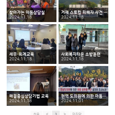
찾아가는 이동상담실
거제 스토킹 피해자 사건 기자회견
2024.11.18
2024.11.18
세무·회계교육
사회복지타운 소방훈련
2024.11.18
2024.11.18
해결중심상담기법 교육
현역 도의원에 의한 아동성추행 사건 연대 기자회견
2024.11.18
2024.11.01
처음
«
3
»
마지막