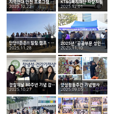
지역연대 안전 프로그램 운영사업 성과보고회
KT&G복지재단 차량지원
2025.12.22
2025.12.01
단단!!든든!! 힐링 캠프 - 한마음 여섯 빛깔 함께 해 休
2025년 「공공부문 성인지 감수성」 설문조사
2025.11.28
2025.11.10
경찰의날 80주년 기념 감사장 수여
양성평등주간 기념행사
2025.10.27
2025.09.05