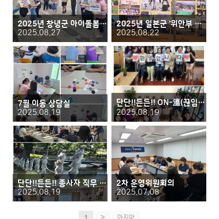
2025년 창녕군 아이돌봄센터 아동학대 예방 캠페인
2025년 일본군 '위안부 피해자 기림의 날'
2025.08.27
2025.08.22
단단!!든든!! ON-溫(끊임없는 성장으로 따뜻한) 비전로드 탐방 프로그램
7월 이동 상담실
2025.08.19
2025.08.19
단단!!든든!! 종사자 직무 교육
2차 운영위원회의
2025.08.19
2025.07.08
1
»
마지막