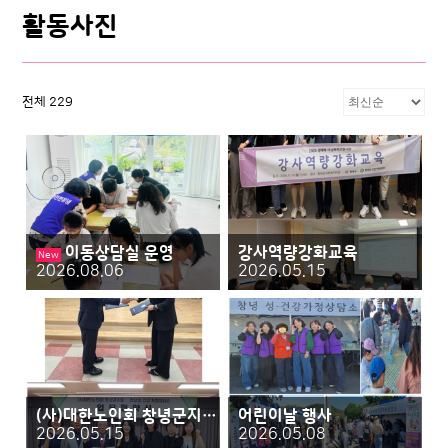
활동사진
전체 229
이동상담실 운영
강사역량강화교육
New
2026.08.06
2026.05.15
(사)대한노인회 창녕군지회&상담소 업무협약식
어린이날 행사
2026.05.15
2026.05.08