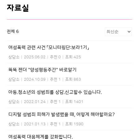
자료실
전체 6
여성폭력 관련 사건 「모니터링단:보라1기」
상담소
|
2025.06.02
|
추천 0
|
조회 425
똑똑 젠더 "양성평등주간" 바로알기
상담소
|
2024.10.09
|
추천 1
|
조회 863
아동.청소년의 성범죄를 상담.신고할수 있습니다.
상담소
|
2022.01.24
|
추천 1
|
조회 1401
디지털 성범죄 피해가 발생했을 때, 어떻게 해야할까요?
상담소
|
2021.01.13
|
추천 1
|
조회 1590
여성폭력 대응체계를 강화합니다.